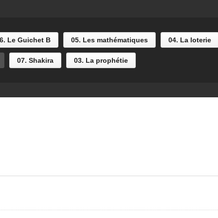
1 Origines
Trailer
6. Le Guichet B
05. Les mathématiques
04. La loterie
07. Shakira
03. La prophétie