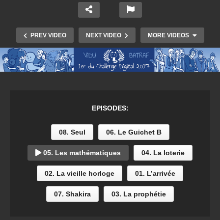
PREV VIDEO
NEXT VIDEO
MORE VIDEOS
EPISODES:
08. Seul
06. Le Guichet B
05. Les mathématiques
04. La loterie
0.1 l’arrivée
02. La vieille horloge
01. L’arrivée
07. Shakira
03. La prophétie