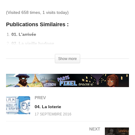
(Visited 658 times, 1 visits today)
Publications Similaires :
01. L’arrivée
02. La vieille horloge
03. La prophétie
Show more
04. La loterie
PREV
04. La loterie
17 SEPTEMBRE 2016
NEXT