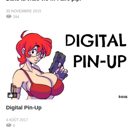
30 NOVEMBRE 2015
394
0
Digital Pin-Up
4 AOÛT 2017
0