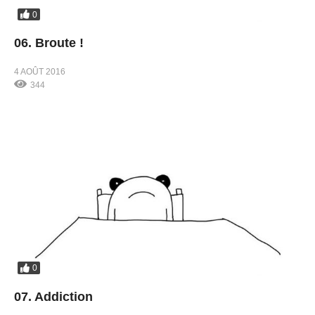
0
06. Broute !
4 AOÛT 2016
344
0
07. Addiction