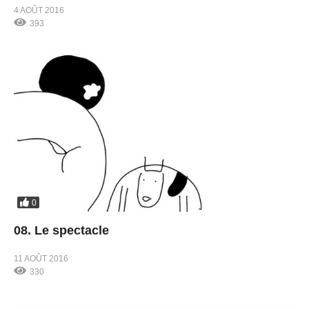
4 AOÛT 2016
393
0
08. Le spectacle
11 AOÛT 2016
330