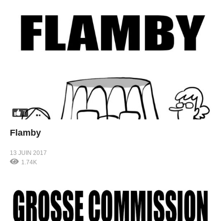
7
Flamby
13 JUIN 2017
1.74K