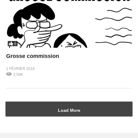
0
Grosse commission
1 FÉVRIER 2016
3.59K
Load More