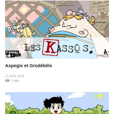
4
Aspegix et Grodébilix
13 JUIN 2016
7.48K