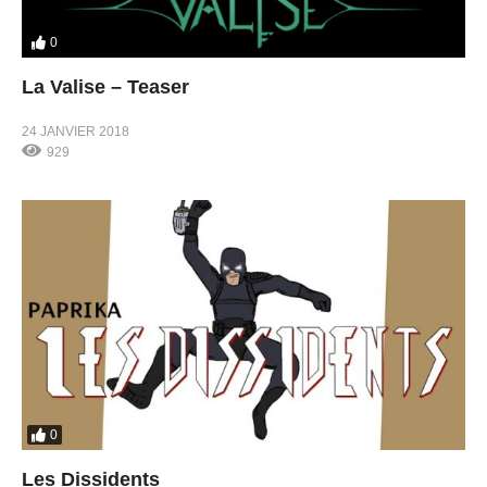
0
La Valise – Teaser
24 JANVIER 2018
929
0
Les Dissidents