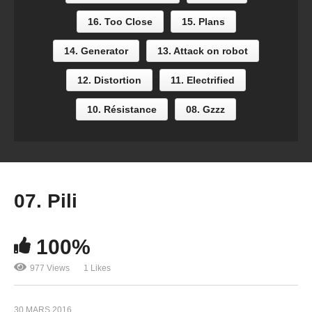
16. Too Close
15. Plans
14. Generator
13. Attack on robot
12. Distortion
11. Electrified
10. Résistance
08. Gzzz
07. Pili
100%
977 Views
1 Likes
30 MARS 2016