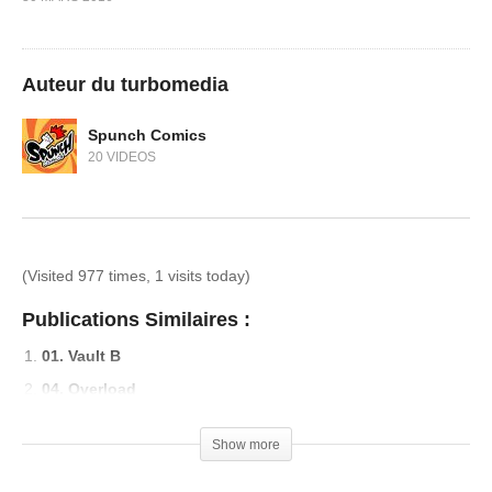
Auteur du turbomedia
Spunch Comics
20 VIDEOS
(Visited 977 times, 1 visits today)
Publications Similaires :
01. Vault B
04. Overload
13. Attack on robot
Show more
20. Admin