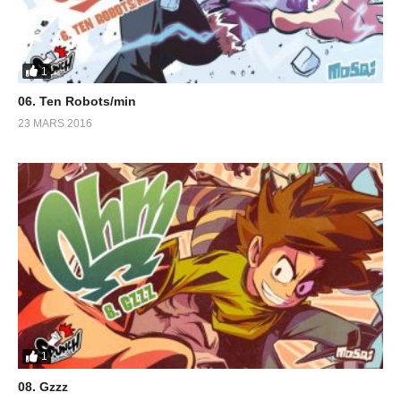
1
06. Ten Robots/min
23 MARS 2016
1
08. Gzzz