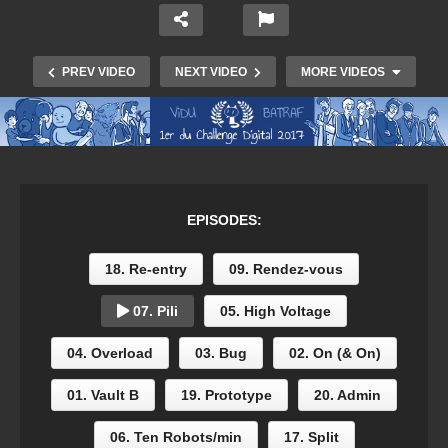
PREV VIDEO
NEXT VIDEO
MORE VIDEOS
EPISODES:
18. Re-entry
09. Rendez-vous
07. Pili
05. High Voltage
05. High Voltage
04. Overload
03. Bug
02. On (& On)
01. Vault B
19. Prototype
20. Admin
06. Ten Robots/min
17. Split