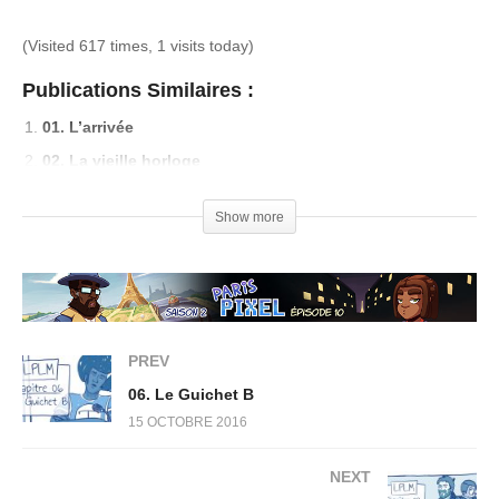
(Visited 617 times, 1 visits today)
Publications Similaires :
01. L’arrivée
02. La vieille horloge
03. La prophétie
Show more
04. La loterie
PREV
06. Le Guichet B
15 OCTOBRE 2016
NEXT