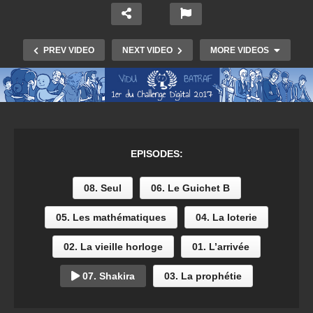
PREV VIDEO
NEXT VIDEO
MORE VIDEOS
EPISODES:
08. Seul
06. Le Guichet B
05. Les mathématiques
04. La loterie
0.1 l’arrivée
02. La vieille horloge
01. L’arrivée
07. Shakira
03. La prophétie