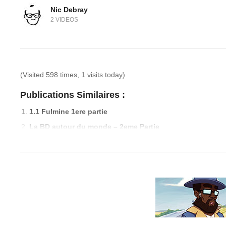
Nic Debray
2 VIDEOS
(Visited 598 times, 1 visits today)
Publications Similaires :
1.1 Fulmine 1ere partie
La BD autour du monde – 2eme Partie
La Civette de BORNEO – The Hose’s Civet of BORNEO