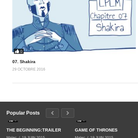
0
07. Shakira
29 OCTOBRE 2016
Popular Posts
0
0
THE BEGINNING:TRAILER
GAME OF THRONES
Malec
19 JUIN 2015
Malec
19 JUIN 2015