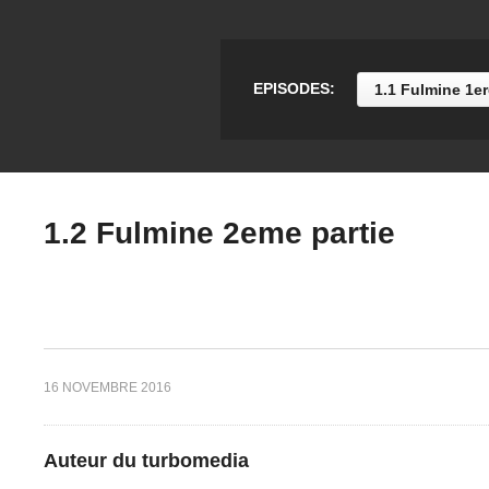
Feu
0.1 l’arrivée
1.
EPISODES:
1.1 Fulmine 1er
1.2 Fulmine 2eme partie
16 NOVEMBRE 2016
Auteur du turbomedia