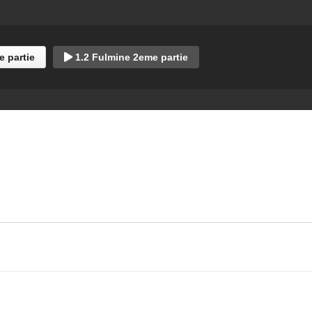
1 Origines
Trailer
e partie
1.2 Fulmine 2eme partie