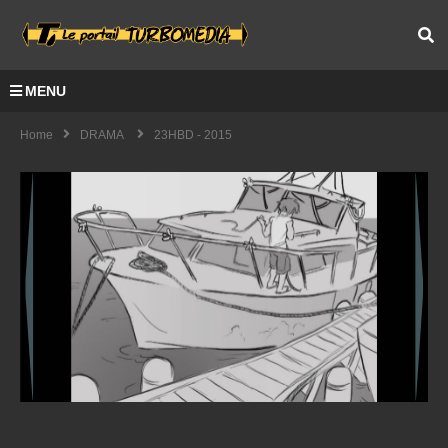
MENU
Home
DRAMA
23HBD - 2015