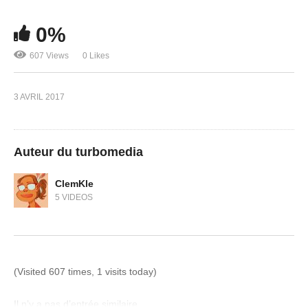
0%
607 Views
0 Likes
3 AVRIL 2017
Auteur du turbomedia
ClemKle
5 VIDEOS
(Visited 607 times, 1 visits today)
Il n’y a pas d’entrée similaire.