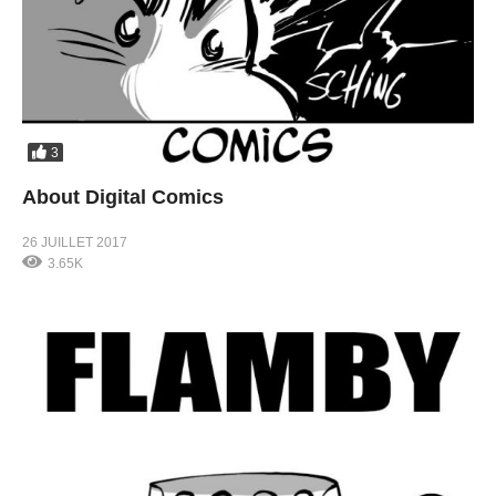
3
About Digital Comics
26 JUILLET 2017
3.65K