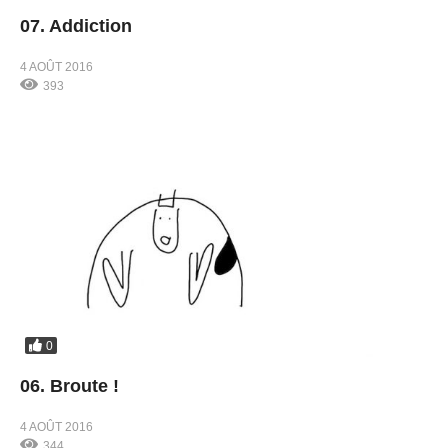
07. Addiction
4 AOÛT 2016
393
0
06. Broute !
4 AOÛT 2016
344