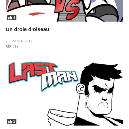
4
Un drole d’oiseau
7 FÉVRIER 2017
918
2