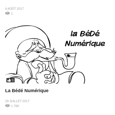
4 AOÛT 2017
1
3
La Bédé Numérique
29 JUILLET 2017
1.76K