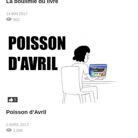
La boulimie du livre
14 MAI 2017
802
5
Poisson d’Avril
2 AVRIL 2017
1.08K