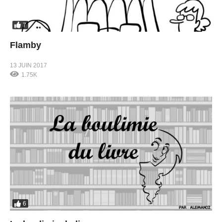
7
Flamby
13 JUIN 2017
1.75K
6