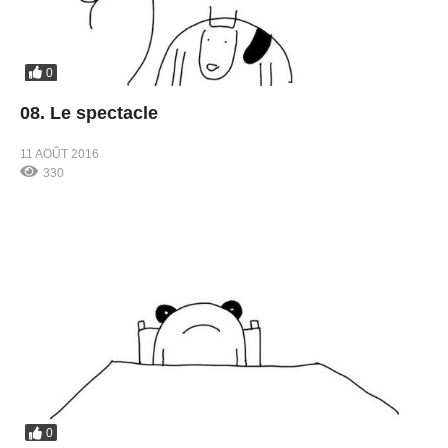
0
08. Le spectacle
11 AOÛT 2016
330
0