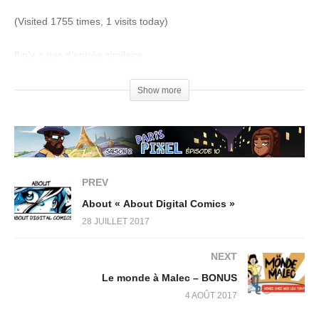
(Visited 1755 times, 1 visits today)
Il n’y a pas d’entrée similaire.
Show more
PREV
About « About Digital Comics »
28 JUILLET 2017
NEXT
Le monde à Malec – BONUS
4 AOÛT 2017