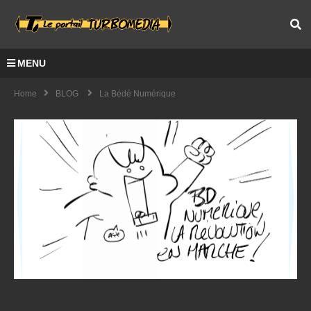
MENU
Home
BLOG
La Bédé Numérique