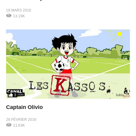
18 MARS 2016
13.19K
3
Captain Olivio
26 FÉVRIER 2016
11.63K