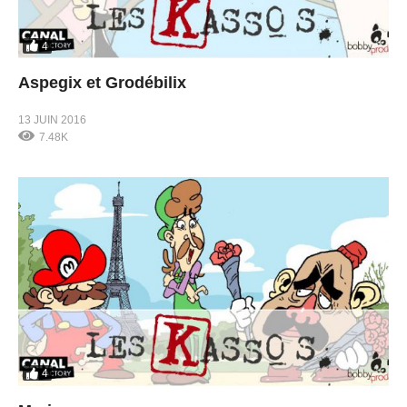
4
Aspegix et Grodébilix
13 JUIN 2016
7.48K
4