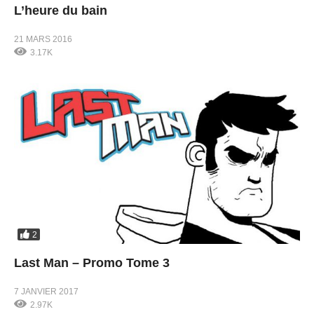
L’heure du bain
21 MARS 2016
3.17K
2
Last Man – Promo Tome 3
7 JANVIER 2017
2.97K