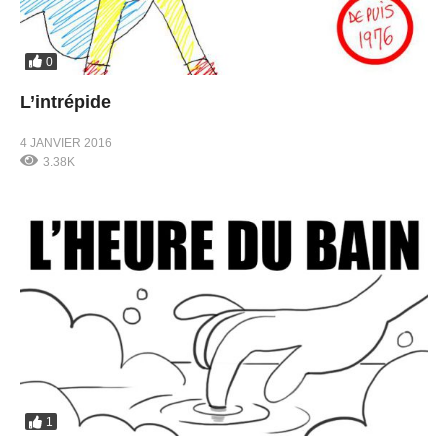
0
L’intrépide
4 JANVIER 2016
3.38K
1