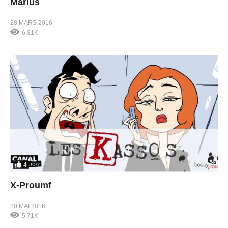
Marius
28 MARS 2016
6.81K
4
X-Proumf
20 MAI 2016
5.71K