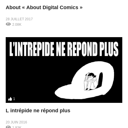
About « About Digital Comics »
28 JUILLET 2017
2.08K
1
L intrépide ne répond plus
20 JUIN 2016
1.93K