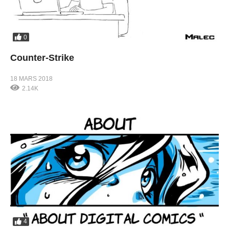
0
Counter-Strike
18 MARS 2018
2.14K
4