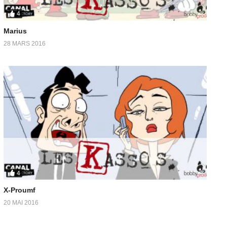
4
Marius
28 MARS 2016
4
X-Proumf
20 MAI 2016