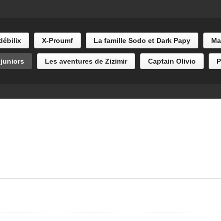
HE BEGINNING:TRAILER
GAME OF THRONES
débilix
X-Proumf
La famille Sodo et Dark Papy
Ma
juniors
Les aventures de Zizimir
Captain Olivio
P