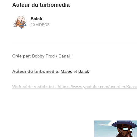
Auteur du turbomedia
Balak
20 VIDEOS
Crée par
: Bobby Prod / Canal+
Auteur du turbomedia
:
Malec
et
Balak
Web série visible ici :
httpss://www.youtube.com/user/LesKass
Synopsis :
La crise n’épargne personne. Mêm
eux sont même devenus des cas s