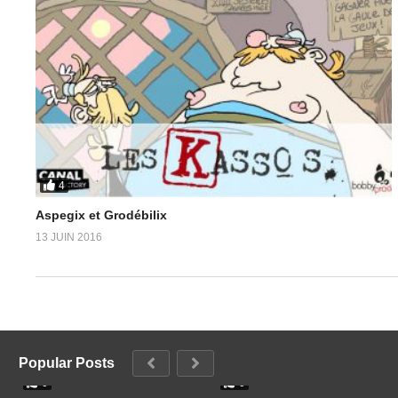
4
Aspegix et Grodébilix
13 JUIN 2016
Popular Posts
0
0