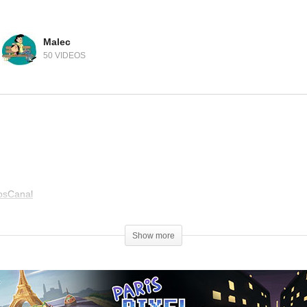
Malec
50 VIDEOS
osCanal
Show more
e pas les personnages de notre enfance.
ociaux. Heureusement pour eux, tout n