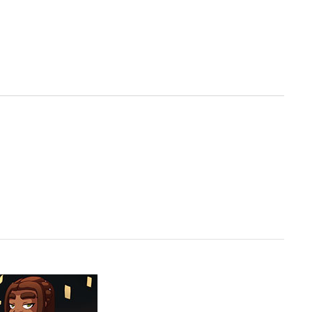
 A tel point que certains d’entre
’est pas perdu et une courageuse