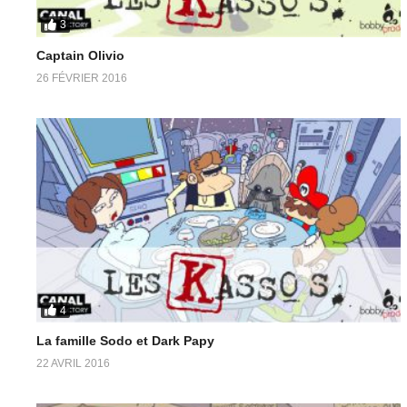
Marius
3
La famille Sodo et Dark Papy
Captain Olivio
26 FÉVRIER 2016
4
La famille Sodo et Dark Papy
22 AVRIL 2016