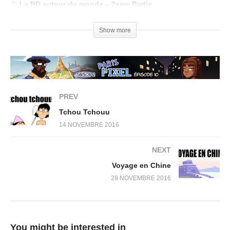
La BD autour du monde – 2eme Partie
La Civette de BORNEO – The Hose’s Civet of BORNEO
Show more
PREV
Tchou Tchouu
14 NOVEMBRE 2016
NEXT
Voyage en Chine
28 NOVEMBRE 2016
You might be interested in