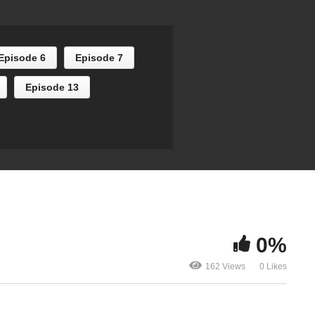
Episode 5
Episode 4
Episode 6
Episode 7
Episode 13
0%
162 Views
0 Likes