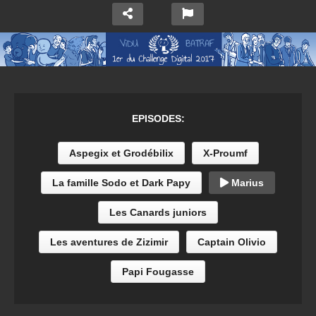
EPISODES:
Aspegix et Grodébilix
X-Proumf
La famille Sodo et Dark Papy
Marius
Les Canards juniors
Les aventures de Zizimir
Captain Olivio
Papi Fougasse