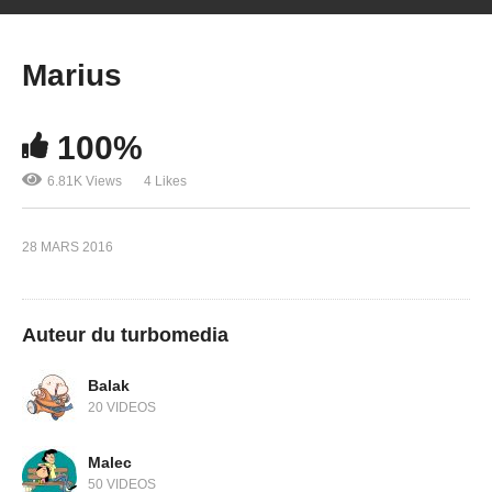
Marius
100%
6.81K Views
4 Likes
28 MARS 2016
Auteur du turbomedia
Balak
20 VIDEOS
Malec
50 VIDEOS