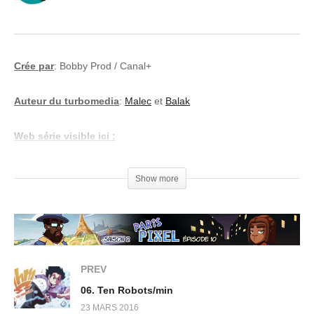
Crée par
: Bobby Prod / Canal+
Auteur du turbomedia
:
Malec
et
Balak
Web série visible ici :
httpss://www.youtube.com/user/LesKassosCanal
Show more
Synopsis :
La crise n’épargne personne.
Même pas les personnages de
PREV
notre enfance. A tel point que
06. Ten Robots/min
23 MARS 2016
certains d’entre eux sont même