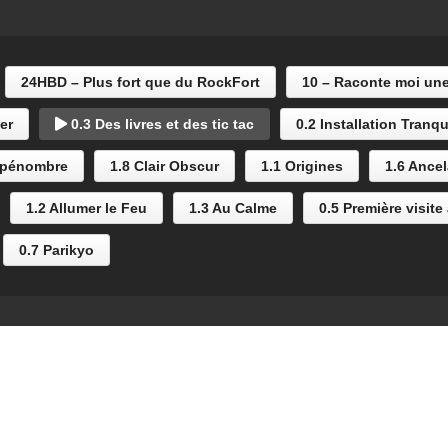
24HBD – Plus fort que du RockFort
10 – Raconte moi une
er
0.3 Des livres et des tic tac
0.2 Installation Tranqu
 pénombre
1.8 Clair Obscur
1.1 Origines
1.6 Ance
1.2 Allumer le Feu
1.3 Au Calme
0.5 Première visite
0.7 Parikyo