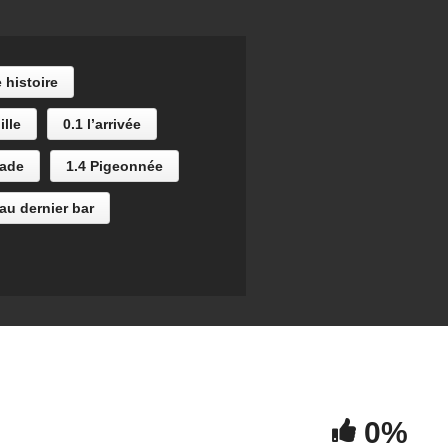
 histoire
ille
0.1 l’arrivée
lade
1.4 Pigeonnée
 au dernier bar
0%