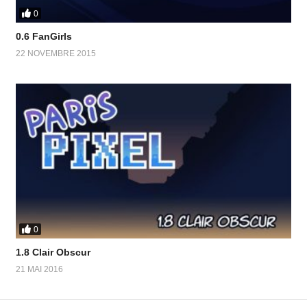
0
0.6 FanGirls
22 NOVEMBRE 2015
0
1.8 Clair Obscur
21 MAI 2016