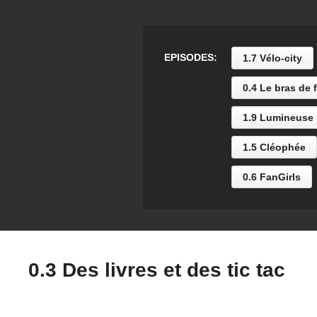
EPISODES:
1.7 Vélo-city
0.4 Le bras de f
1.9 Lumineuse
1.5 Cléophée
0.6 FanGirls
0.3 Des livres et des tic tac