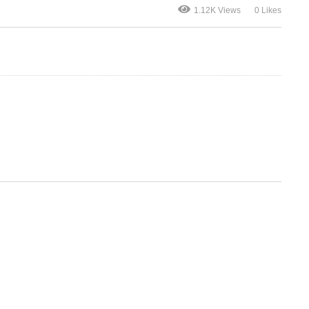
1.12K Views
0 Likes