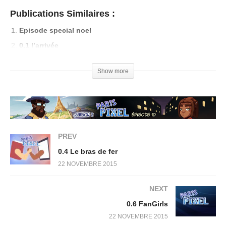
Publications Similaires :
Episode special noel
0.1 l’arrivée
0.3 Des livres et des tic tac
Show more
0.6 FanGirls
PREV
0.4 Le bras de fer
22 NOVEMBRE 2015
NEXT
0.6 FanGirls
22 NOVEMBRE 2015