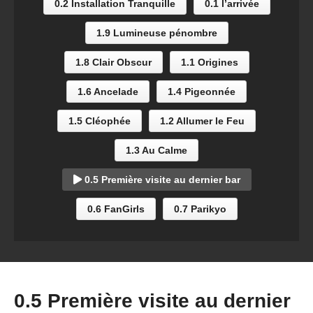
0.2 Installation Tranquille
0.1 l’arrivée
1.9 Lumineuse pénombre
1.8 Clair Obscur
1.1 Origines
1.6 Ancelade
1.4 Pigeonnée
1.5 Cléophée
1.2 Allumer le Feu
1.3 Au Calme
0.5 Première visite au dernier bar
0.6 FanGirls
0.7 Parikyo
0.5 Première visite au dernier