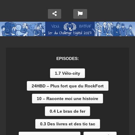
EPISODES:
1.7 Vélo-city
24HBD – Plus fort que du RockFort
10 – Raconte moi une histoire
0.4 Le bras de fer
0.3 Des livres et des tic tac